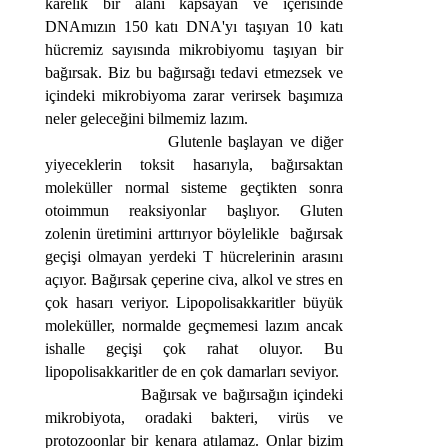
karelik bir alanı kapsayan ve içerisinde
DNAmızın 150 katı DNA'yı taşıyan 10 katı
hücremiz sayısında mikrobiyomu taşıyan bir
bağırsak. Biz bu bağırsağı tedavi etmezsek ve
içindeki mikrobiyoma zarar verirsek başımıza
neler geleceğini bilmemiz lazım.
Glutenle başlayan ve diğer
yiyeceklerin toksit hasarıyla, bağırsaktan
moleküller normal sisteme geçtikten sonra
otoimmun reaksiyonlar başlıyor. Gluten
zolenin üretimini arttırıyor böylelikle bağırsak
geçişi olmayan yerdeki T hücrelerinin arasını
açıyor. Bağırsak çeperine civa, alkol ve stres en
çok hasarı veriyor. Lipopolisakkaritler büyük
moleküller, normalde geçmemesi lazım ancak
ishalle geçişi çok rahat oluyor. Bu
lipopolisakkaritler de en çok damarları seviyor.
Bağırsak ve bağırsağın içindeki
mikrobiyota, oradaki bakteri, virüs ve
protozoonlar bir kenara atılamaz. Onlar bizim