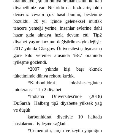
oranındaydı, şu an dünya ortalamasının iki katı
diyabetlimiz var. Ne oldu da hızlı artış oldu
derseniz cevabı çok basit bunun, beslenme
bozuldu. 20 yıl içinde geleneksel mutfak
tencere yemeği yerine, insanlar evlerine dahi
hazır gıda almaya hızla devam etti.
Tip2
diyabet yaşam tarzının değiştirilmesiyle değişir.
2017 yılında Glasgow Üniversitesi çalışmasına
göre kilo verenler arasında %87 oranında
iyileşme gözlendi.
*2007 yılında kişi başı ekmek
tüketiminde dünya rekoru kırdık.
*Karbonhidrat toksisitesi+gluten
intoleransı =Tip 2 diyabet
*Indiana Üniversitesi'nde (2018)
Dr.Sarah Halberg tip2 diyabette yüksek yağ
ve düşük
karbonhidrat diyetiyle 10 haftada
hastalarında iyileşme sağladı.
*Çemen otu, tarçın ve zeytin yaprağını