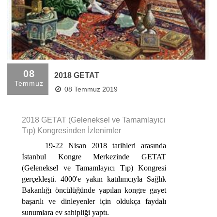
08
2018 GETAT
Temmuz
08 Temmuz 2019
2018 GETAT (Geleneksel ve Tamamlayıcı
Tıp) Kongresinden İzlenimler
19-22
Nisan 2018 tarihleri arasında
İstanbul Kongre Merkezinde GETAT
(Geleneksel ve
T
amamlayıcı
T
ıp)
K
ongresi
gerçekleşti. 4000'e yakın katılımcıyla Sağlık
Bakanlığı öncülüğünde yapılan kongre gayet
başarılı ve dinleyenler için oldukça faydalı
sunumlara ev sahipliği yaptı.